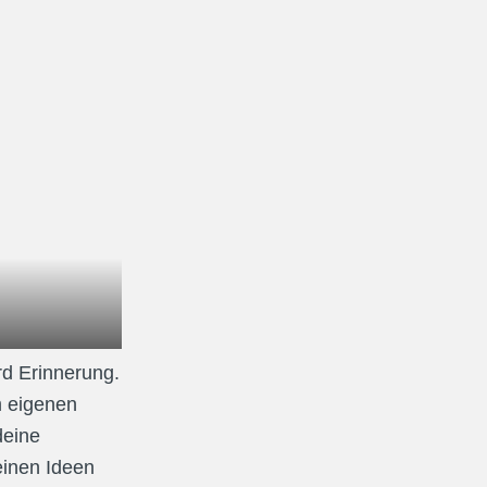
 Erinnerung. 
 eigenen 
eine 
inen Ideen 