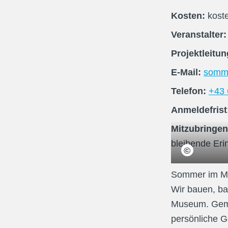
Kosten:
kost
Veranstalter
Projektleitu
E-Mail:
somme
Telefon:
+43 
Anmeldefrist
Mitzubringen
bleibende Er
©
Ramon Scheff
Sommer im Mus
Wir bauen, ba
Museum. Geme
persönliche G