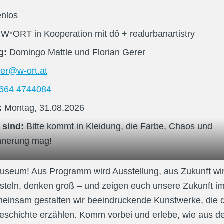
enlos
:
W*ORT in Kooperation mit dô + realurbanartistry
ng:
Domingo Mattle und Florian Gerer
r@w-ort.at
664 4744084
:
Montag, 31.08.2026
 sind:
Bitte kommt in Kleidung, die Farbe, Chaos und 
innerung mag!
knecht, 12 Jahre
eum! Aus Programm wird Ausstellung, aus Zukunft wird
steln, denken groß – und zeigen euch unsere Zukunft im
insam gestalten wir beeindruckende Kunstwerke, die d
eschichte erzählen. Komm vorbei und erlebe, wie aus de