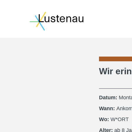
Wir er
Datum:
Monta
Wann:
Ankom
Wo:
W*ORT
Alter:
ab
8
Ja