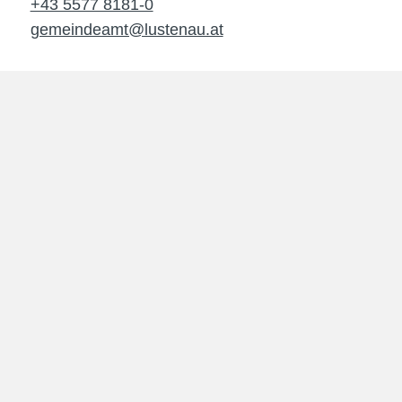
+43 5577 8181-0
gemeindeamt@lustenau.at
Unsere
Öffnungszeiten
im Rathaus
Montag - Donnerstag
08.00 - 12.00 Uhr
13.30 - 16.30 Uhr
Freitag
08.00 - 12.30 Uhr