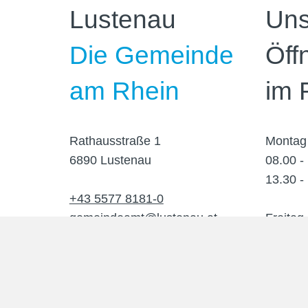
Lustenau
Uns
Die Gemeinde
Öff
am Rhein
im 
Rathausstraße 1
Montag
6890 Lustenau
08.00 -
13.30 -
+43 5577 8181-0
gemeindeamt@lustenau.at
Freitag
08.00 -
© Marktgemeinde Lustenau 2023