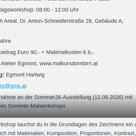
ttagsworkshop:
08:00
- 12:00
Uhr
h Areal, Dr. Anton-Schneiderstraße 28, Gebäude A,
ahre
beitrag
Euro
90
,-
+ Materialkosten € 6,-
:
Atelier Egmont, www.malkursdornbirn.at
ng:
Egmont Hartwig
urs@gmx.at
ilnahme an der Sommer26-Ausstellung (12.09.2026) mit 
allen Sommer-Malworkshops
t
kshop tauchst du in die Grundlagen des Zeichnens ein u
ich mit Materialien, Komposition, Proportionen, Kontrast,