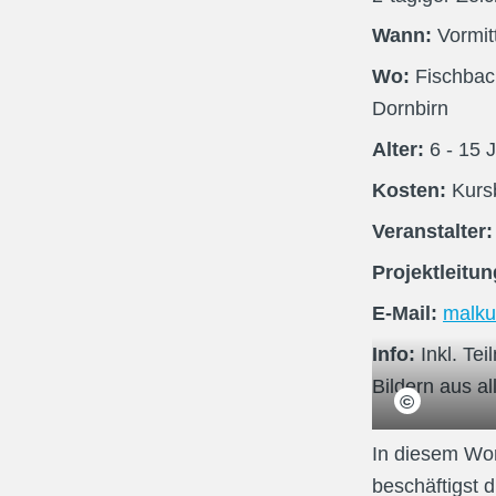
Wann:
Vormi
Wo:
Fischbac
Dornbirn
Alter:
6
- 15
J
Kosten:
Kurs
Veranstalter
Projektleitu
E-Mail:
malk
Info:
Inkl. Te
Bildern aus 
©
Atelier Egmon
In diesem Wor
beschäftigst d