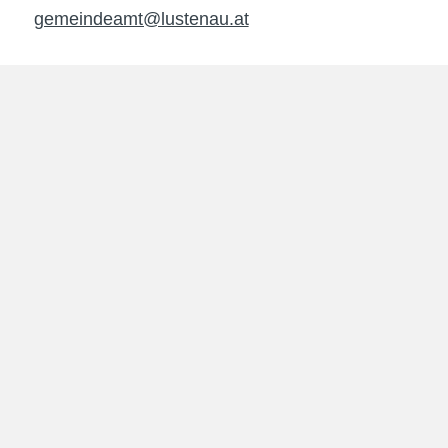
gemeindeamt@lustenau.at
Unsere
Öffnungszeiten
im Rathaus
Montag - Donnerstag
08.00 - 12.00 Uhr
13.30 - 16.30 Uhr
Freitag
08.00 - 12.30 Uhr