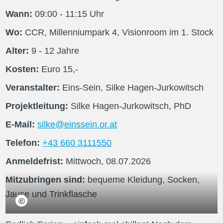
Wann:
09:00
- 11:15
Uhr
Wo:
CCR, Millenniumpark 4, Visionroom im 1. Stock
Alter:
9
- 12
Jahre
Kosten:
Euro
15
,-
Veranstalter:
Eins-Sein, Silke Hagen-Jurkowitsch
Projektleitung:
Silke Hagen-Jurkowitsch, PhD
E-Mail:
silke@einssein.or.at
Telefon:
+43 660 3111550
Anmeldefrist:
Mittwoch, 08.07.2026
Mitzubringen sind:
bequeme Kleidung, Socken, 
Jause und Trinkflasche
©
Silke Hagen-Jurkowitsch